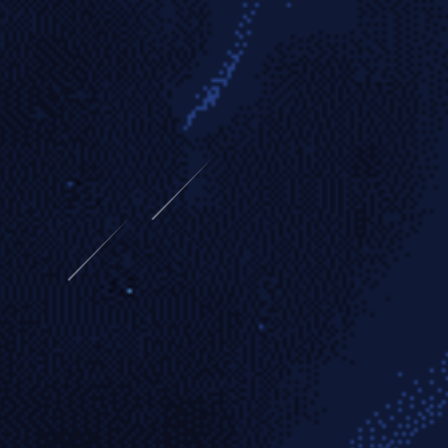
况下，如何调整战术和阵容，将直接影响
其次，在竞争日益激烈的西甲联赛中，各
阵容，那么他们可能会错失争夺冠军的重
最后，转会市场的不确定性也是一个重大
皇马会不得不重新考虑其引援策略，以确
3、俱乐部管理层决策思
关于冬窗无新援引援计划的问题，可以从
层希望通过稳定现有阵容，加强内部磨合
同时，这也显示了皇家马德里对自身青训
分的发展空间，有可能培养出新的核心力
此外，从财务角度看，引援需要巨额资金