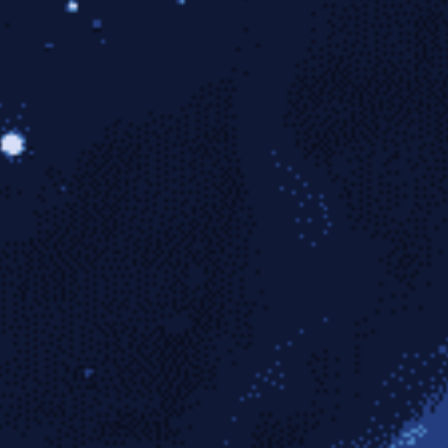
商业运营理念，也为今后的成功奠定基础。
时期。然而，对于已经确定不进行大规模引援的皇马来说，这意
需付出额外努力，以保持最佳状态，并为团队贡献力量。
调整战术布局的重要窗口。在缺乏新鲜血液注入时，如何合理安
言，这是一次考验，同时也是展示智谋的时候。
它可能让团队更加团结一致，共同面对挑战。此外，在这个过程
造血机制，与其他豪门争雄于欧洲顶级舞台。
马冬窗或无新援引援计划”的消息反映了皇家马德里在稳定现有人
体现了俱乐部追求长远发展的愿景与战略规划。同时，这也向外