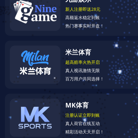
阿韦洛亚合同延续至未来
2026-06-07 02:55
76 次阅读
首页
/
体育报道
近年来，皇家马德里足球俱乐部在转会市