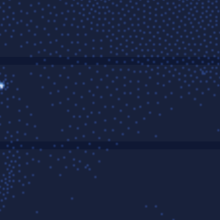
皇马冬窗或无新援引援计划
场上的表现备受关注。随着阿韦洛亚合同的延续，皇马在即将到