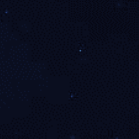
若只提供一年合
常常成为各大媒体关注的焦点。西班牙...
卫杨希解禁无停