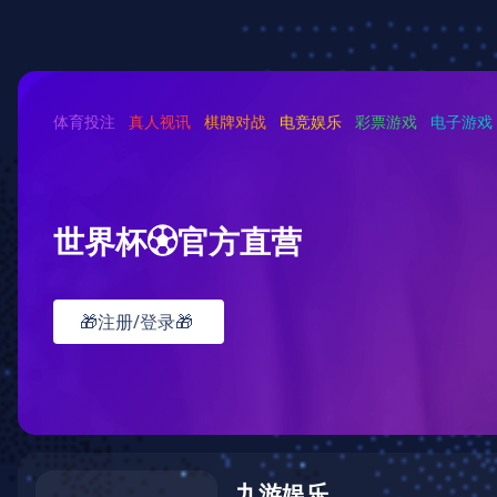
雷速官方
AP
欢迎访问
雷速官方
，提供全面覆盖足
千场比赛，