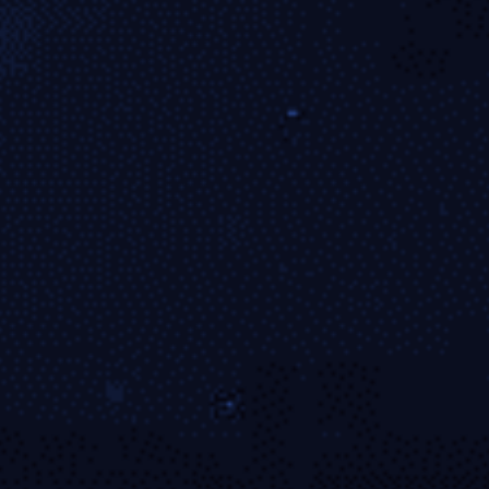
科克希望与马竞续约两年
作为一名出色的...
在当今足球界，球员的续约问题
2026-07-08
U23国足全员可出战右后