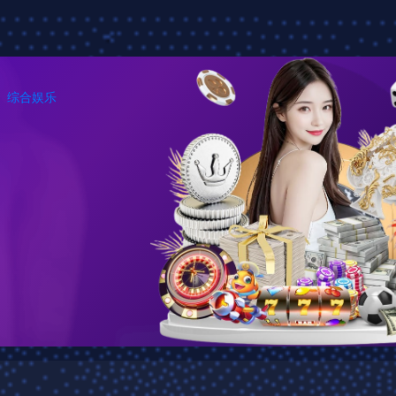
App下载
公司介绍
体育报道
P与网页版入口｜畅享全球体育
球、篮球、电竞等项目的赛事资讯与数据内容， 支
聚焦热门体育内容， 助您轻松获取赛事动态，掌
手机App
网页版